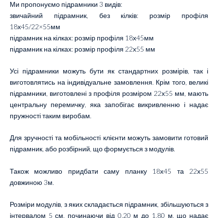
Ми пропонуємо підрамники 3 видів:
звичайний підрамник, без кілків: розмір профіля
18х45/22×55мм
підрамник на кілках: розмір профіля 18х45мм
підрамник на кілках: розмір профіля 22х55 мм
Усі підрамники можуть бути як стандартних розмірів, так і
виготовлятись на індивідуальне замовлення. Крім того, великі
підрамники, виготовлені з профіля розміром 22х55 мм, мають
центральну перемичку, яка запобігає викривленню і надає
пружності таким виробам.
Для зручності та мобільності клієнти можуть замовити готовий
підрамник, або розбірний, що формується з модулів.
Також можливо придбати саму планку 18х45 та 22х55
довжиною 3м.
Розміри модулів, з яких складається підрамник, збільшуються з
інтервалом 5 см, починаючи від 0,20 м до 1,80 м, що надає