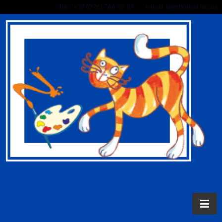
Viber: +38 (096) 766 68 89 e-mail: baget@mail.lviv.ua