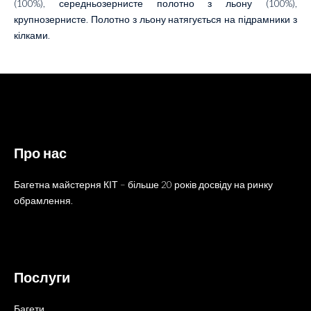
(100%), середньозернисте полотно з льону (100%),
крупнозернисте. Полотно з льону натягується на підрамники з
кілками.
Про нас
Багетна майстерня КІТ – більше 20 років досвіду на ринку
обрамлення.
Послуги
Багети