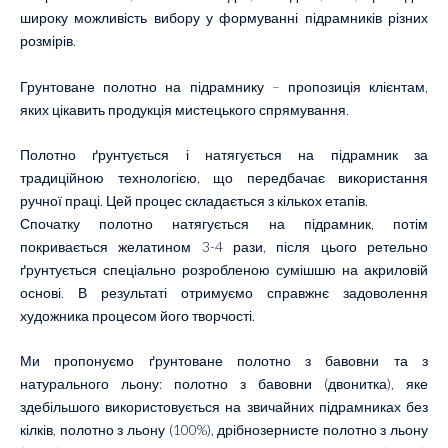
широку можливість вибору у формуванні підрамників різних
розмірів.
Грунтоване полотно на підрамнику – пропозиція клієнтам,
яких цікавить продукція мистецького спрямування.
Полотно ґрунтується і натягується на підрамник за
традиційною технологією, що передбачає використання
ручної праці. Цей процес складається з кількох етапів.
Спочатку полотно натягується на підрамник, потім
покривається желатином 3-4 рази, після цього ретельно
ґрунтується спеціально розробленою сумішшю на акриловій
основі. В результаті отримуємо справжнє задоволення
художника процесом його творчості.
Ми пропонуємо ґрунтоване полотно з бавовни та з
натурального льону: полотно з бавовни (двонитка), яке
здебільшого використовується на звичайних підрамниках без
кілків, полотно з льону (100%), дрібнозернисте полотно з льону