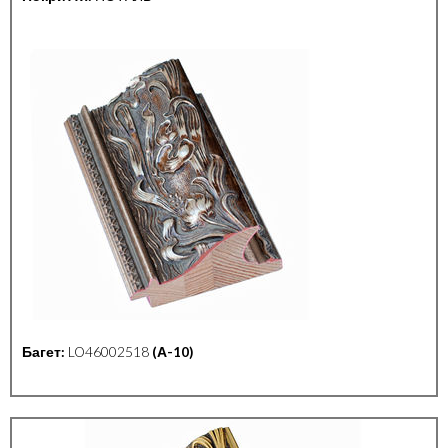
Багет:
LO46002518
(А-10)