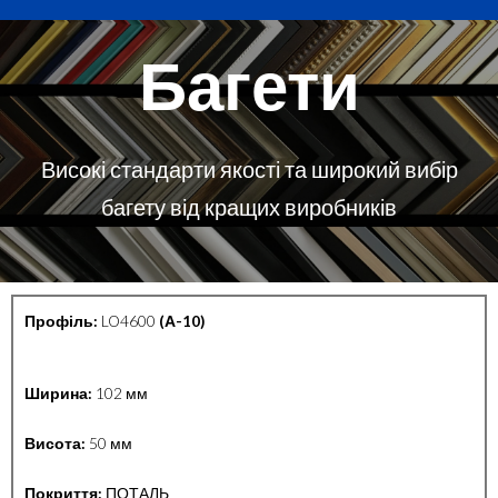
Багети
Високі стандарти якості та широкий вибір
багету від кращих виробників
Профіль:
LO4600
(А-10)
Ширина:
102 мм
Висота:
50 мм
Покриття:
ПОТАЛЬ