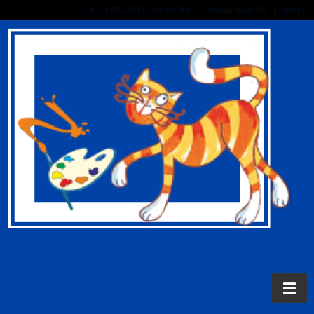
Viber: +38 (096) 766 68 89 e-mail: baget@mail.lviv.ua