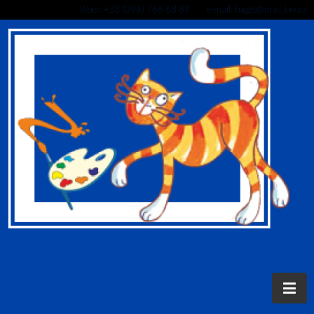
Viber: +38 (096) 766 68 89 e-mail: baget@mail.lviv.ua