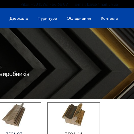
Viber: +38 (096) 766 68 89 e-mail: baget@mail.lviv.ua
Дзеркала
Фурнітура
Обладнання
Контакти
 виробників
7501-07
7501-11