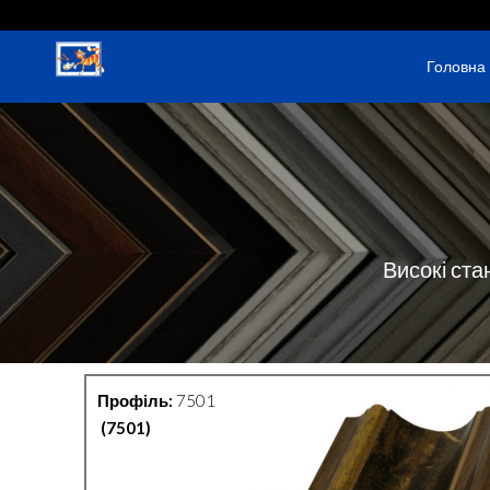
Головна
Високі ста
Профіль:
7501
(7501)