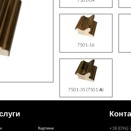
7501-16
7501-35 (7501-А)
слуги
Конта
и
Картини
+38 (096) 