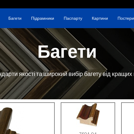
Багети
Підрамники
Паспарту
Картини
Постери
Багети
ндарти якості та широкий вибір багету від кращих
7501-04