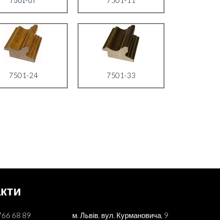
7501-24
7501-33
кти
766 68 89
м. Львів, вул. Курмановича, 9