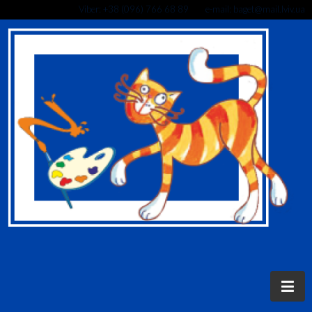
Viber: +38 (096) 766 68 89 e-mail: baget@mail.lviv.ua