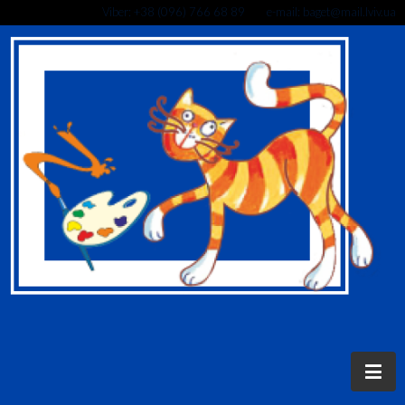
Viber: +38 (096) 766 68 89 e-mail: baget@mail.lviv.ua