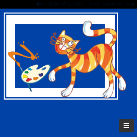
Viber: +38 (096) 766 68 89 e-mail: baget@mail.lviv.ua