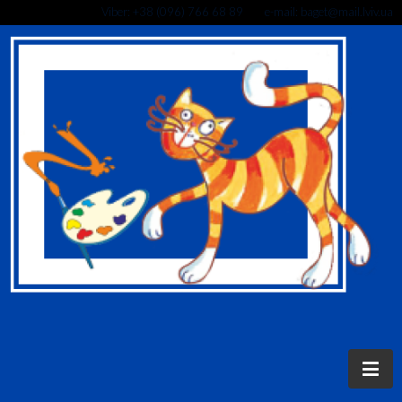
Viber: +38 (096) 766 68 89 e-mail: baget@mail.lviv.ua