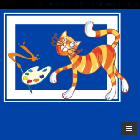
Viber: +38 (096) 766 68 89 e-mail: baget@mail.lviv.ua