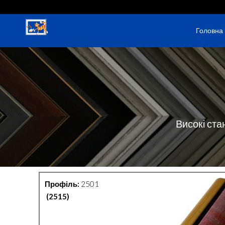
Головна
Високі ста
Профіль:
2501
(2515)