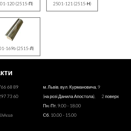
01-120 (2515-П)
2501-121 (2515-Н)
01-169b (2515-Л)
кти
766 68 89
м. Львів, вул. Курмановича, 9
297 73 60
(на розі Данила Апостола), 2 поверх
Пн.-Пт. 9.00 - 18.00
lviv.ua
Сб. 10.00 - 15.00