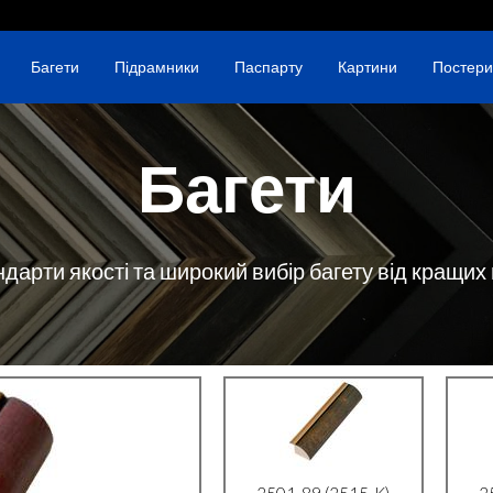
Багети
Підрамники
Паспарту
Картини
Постери
Багети
ндарти якості та широкий вибір багету від кращих
2501-89 (2515-K)
2