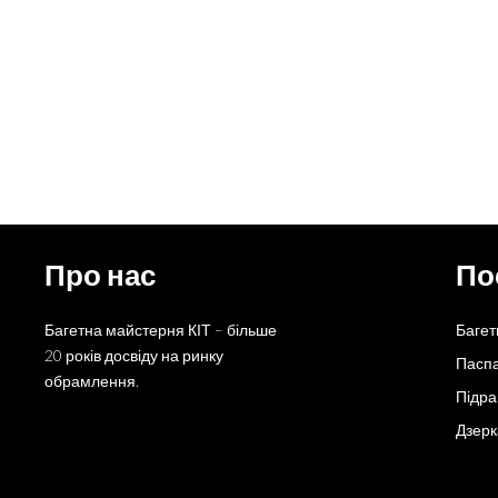
Про нас
По
Багетна майстерня КІТ – більше
Багет
20 років досвіду на ринку
Пасп
обрамлення.
Підр
Дзерк