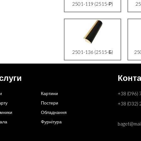
2501-119 (2515-Р)
25
2501-136 (2515-Б)
25
слуги
Конта
и
Картини
+38 (096) 
арту
Постери
+38 (032) 
амники
Обладнання
ала
Фурнітура
baget@mail.