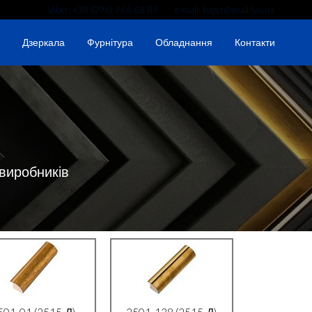
Viber: +38 (096) 766 68 89 e-mail: baget@mail.lviv.ua
Дзеркала
Фурнітура
Обладнання
Контакти
 виробників
501-01 (2515-Л)
2501-138 (2515-Д)