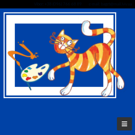
Viber: +38 (096) 766 68 89 e-mail: baget@mail.lviv.ua