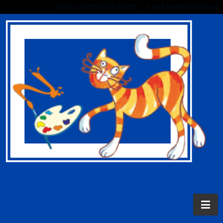
Viber: +38 (096) 766 68 89 e-mail: baget@mail.lviv.ua