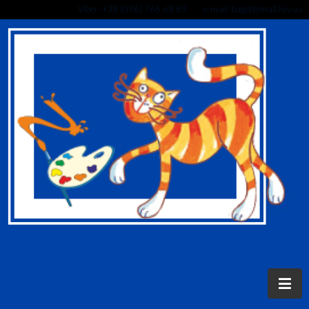
Viber: +38 (096) 766 68 89 e-mail: baget@mail.lviv.ua