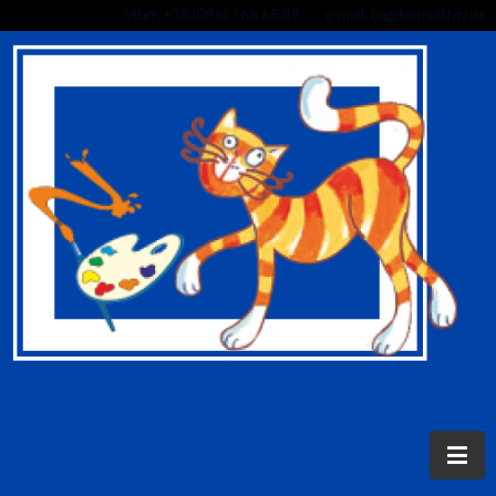
Viber: +38 (096) 766 68 89 e-mail: baget@mail.lviv.ua