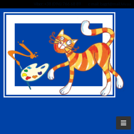
Viber: +38 (096) 766 68 89 e-mail: baget@mail.lviv.ua