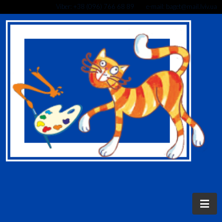
Viber: +38 (096) 766 68 89 e-mail: baget@mail.lviv.ua