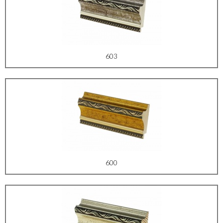
603
600