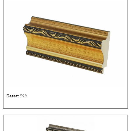
Багет:
598