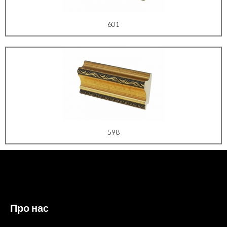
601
598
Про нас