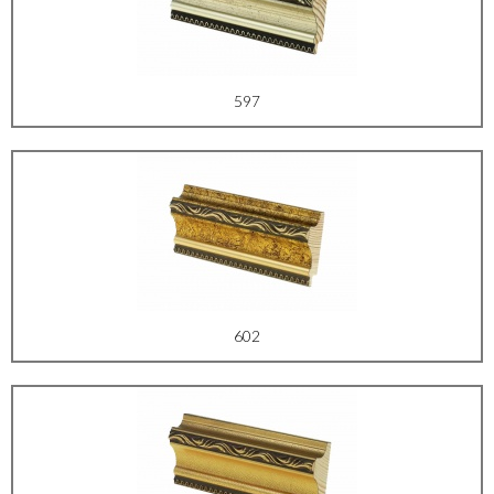
597
602