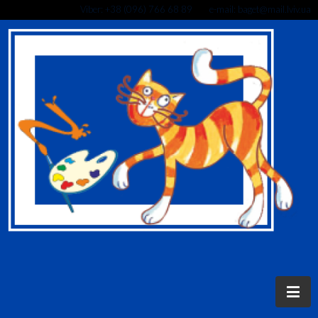
Viber: +38 (096) 766 68 89 e-mail: baget@mail.lviv.ua