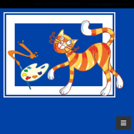
Viber: +38 (096) 766 68 89 e-mail: baget@mail.lviv.ua