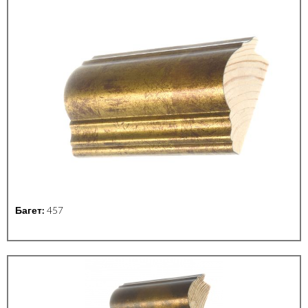
Багет:
457