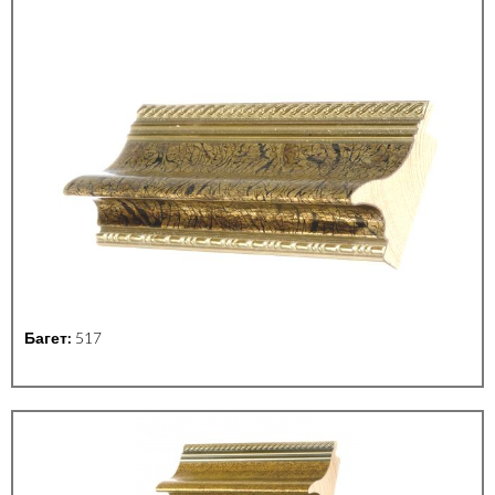
Багет:
517