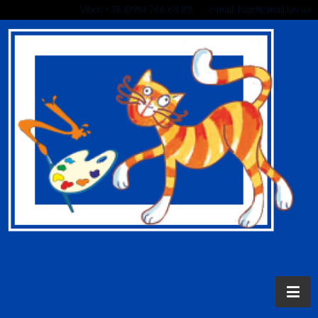
Viber: +38 (096) 766 68 89 e-mail: baget@mail.lviv.ua