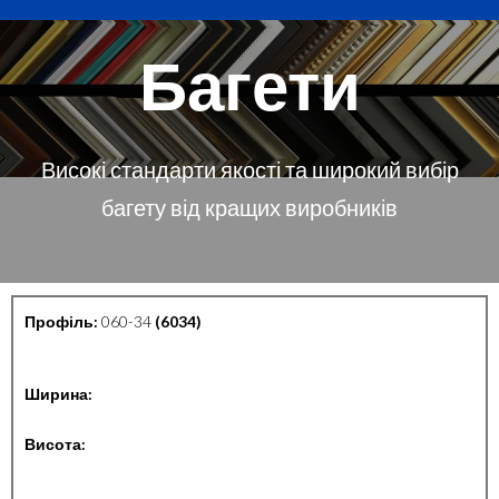
Багети
Високі стандарти якості та широкий вибір
багету від кращих виробників
Профіль:
060-34
(6034)
Ширина:
Висота: