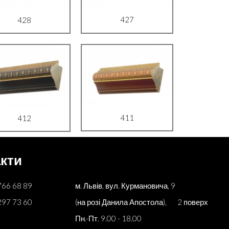
427
428
411
412
кти
766 68 89
м. Львів, вул. Курмановича, 9
297 73 60
(на розі Данила Апостола), 2 поверх
Пн.-Пт. 9.00 - 18.00