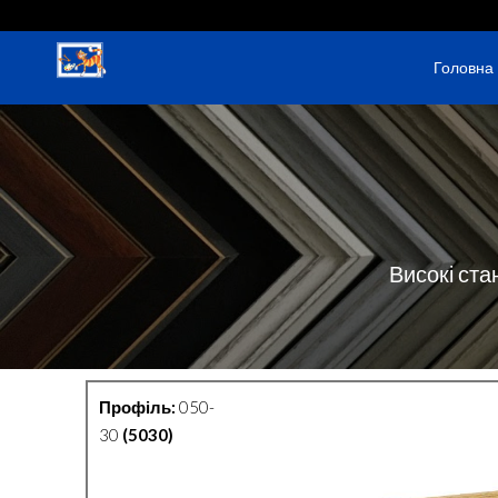
Головна
Високі ста
Профіль:
050-
30
(5030)