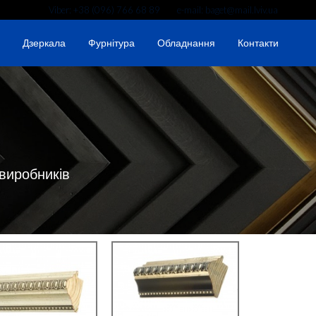
Viber: +38 (096) 766 68 89 e-mail: baget@mail.lviv.ua
Дзеркала
Фурнітура
Обладнання
Контакти
 виробників