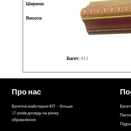
Ширина:
Висота:
Багет:
411
Про нас
По
Багетна майстерня КІТ – більше
Багет
20 років досвіду на ринку
Пасп
обрамлення.
Підр