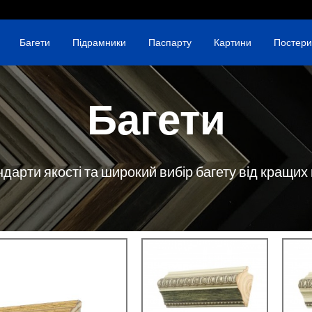
Багети
Підрамники
Паспарту
Картини
Постери
Багети
ндарти якості та широкий вибір багету від кращих