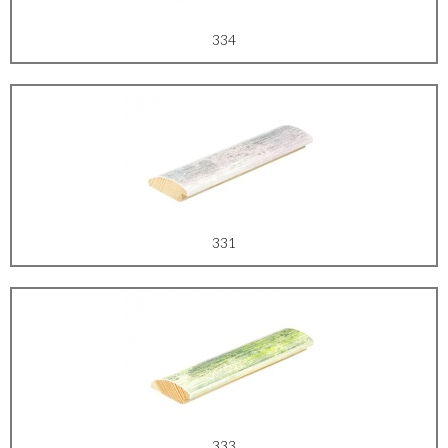
334
331
333