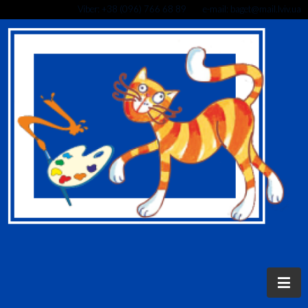
Viber: +38 (096) 766 68 89 e-mail: baget@mail.lviv.ua