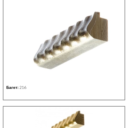
Багет:
216