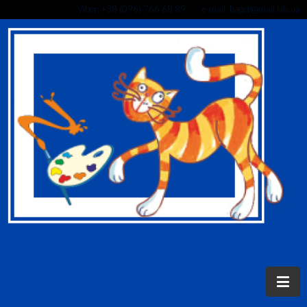
Viber: +38 (096) 766 68 89 e-mail: baget@mail.lviv.ua