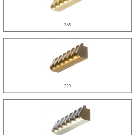
265
220