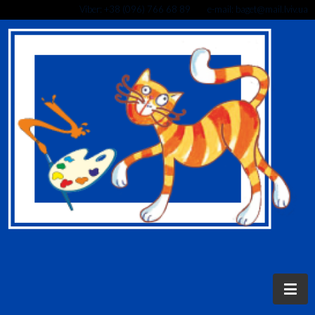
Viber: +38 (096) 766 68 89 e-mail: baget@mail.lviv.ua