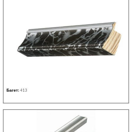
Багет:
413