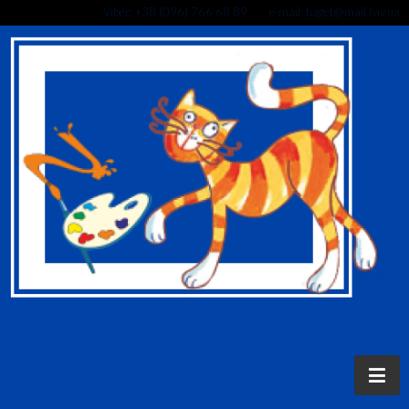
Viber: +38 (096) 766 68 89 e-mail: baget@mail.lviv.ua