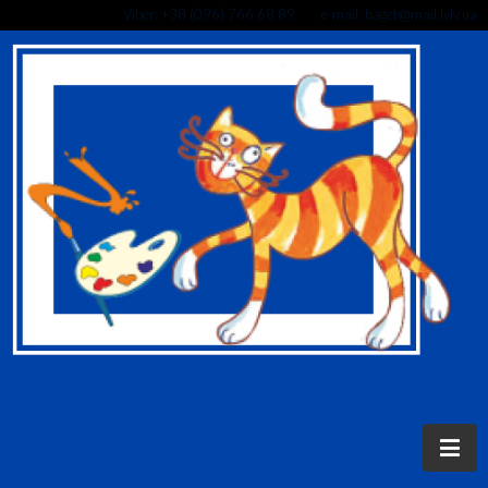
Viber: +38 (096) 766 68 89 e-mail: baget@mail.lviv.ua