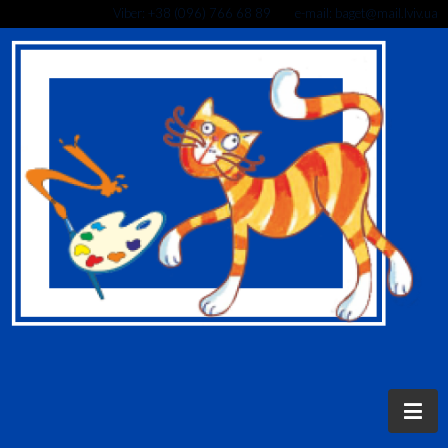
Viber: +38 (096) 766 68 89 e-mail: baget@mail.lviv.ua